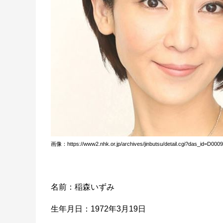
画像：https://www2.nhk.or.jp/archives/jinbutsu/detail.cgi?das_id=D00
名前：稲森いずみ
生年月日：1972年3月19日