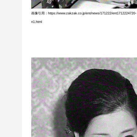
画像引用：https://www.zakzak.co.jp/ent/news/171222/ent1712224720-
n1.html