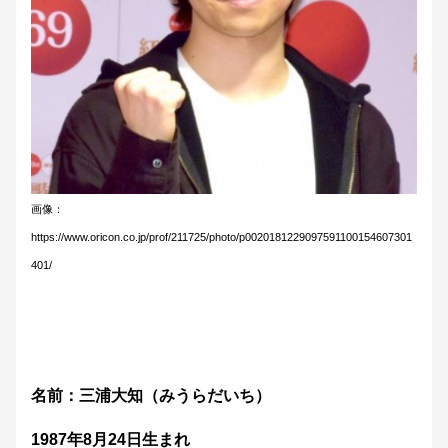
画像：
https://www.oricon.co.jp/prof/211725/photo/p0020181229097591100154607301
401/
名前：三浦大知（みうらだいち）
1987年8月24日生まれ