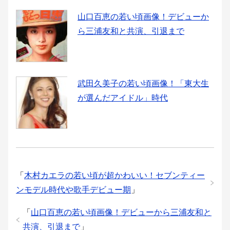
山口百恵の若い頃画像！デビューか
ら三浦友和と共演、引退まで
武田久美子の若い頃画像！「東大生
が選んだアイドル」時代
「
木村カエラの若い頃が超かわいい！セブンティー
ンモデル時代や歌手デビュー期
」
「
山口百恵の若い頃画像！デビューから三浦友和と
共演、引退まで
」