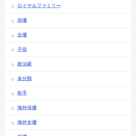
ロイヤルファミリー
俳優
女優
子役
政治家
未分類
歌手
海外俳優
海外女優