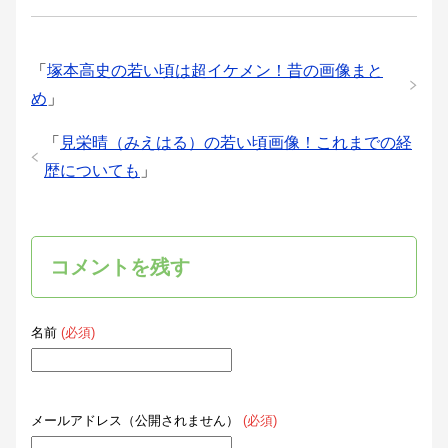
「
塚本高史の若い頃は超イケメン！昔の画像まと
め
」
「
見栄晴（みえはる）の若い頃画像！これまでの経
歴についても
」
コメントを残す
名前
(必須)
メールアドレス（公開されません）
(必須)