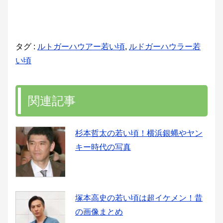
タグ :
ルトガーハウアー若い頃
,
ルドガーハウラー若
い頃
関連記事
杉本哲太の若い頃！横浜銀蝿やヤン
キー時代の写真
塚本高史の若い頃は超イケメン！昔
の画像まとめ