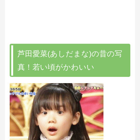
芦田愛菜(あしだまな)の昔の写
真！若い頃がかわいい