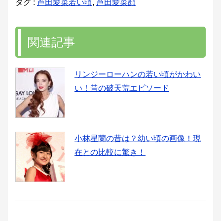
タグ :
芦田愛菜若い頃
,
芦田愛菜顔
関連記事
リンジーローハンの若い頃がかわい
い！昔の破天荒エピソード
小林星蘭の昔は？幼い頃の画像！現
在との比較に驚き！